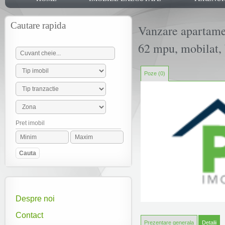
ADAUGA OFERTA
Cautare rapida
Vanzare apartame
62 mpu, mobilat,
Poze (0)
Pret imobil
Despre noi
Contact
Prezentare generala
Detalii