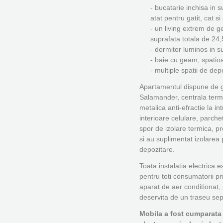
- bucatarie inchisa in su
atat pentru gatit, cat s
- un living extrem de g
suprafata totala de 24,5 
- dormitor luminos in su
- baie cu geam, spatioas
- multiple spatii de dep
Apartamentul dispune de 
Salamander, centrala term
metalica anti-efractie la in
interioare celulare, parche
spor de izolare termica, prop
si au suplimentat izolarea p
depozitare.
Toata instalatia electrica 
pentru toti consumatorii pr
aparat de aer conditionat, 
deservita de un traseu sepa
Mobila a fost cumparata 