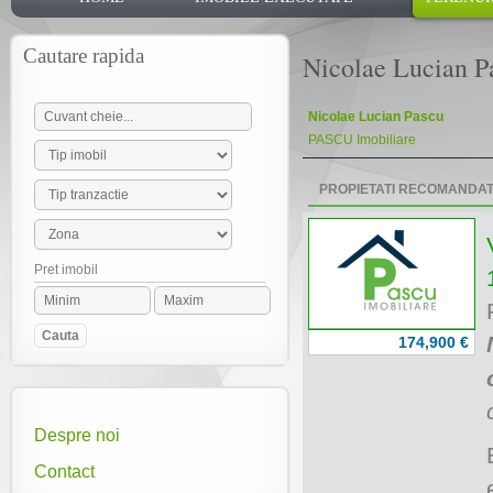
ADAUGA OFERTA
Cautare rapida
Nicolae Lucian P
Nicolae Lucian Pascu
PASCU Imobiliare
PROPIETATI RECOMANDA
Pret imobil
174,900 €
Despre noi
Contact