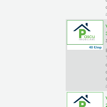
40 €/mp